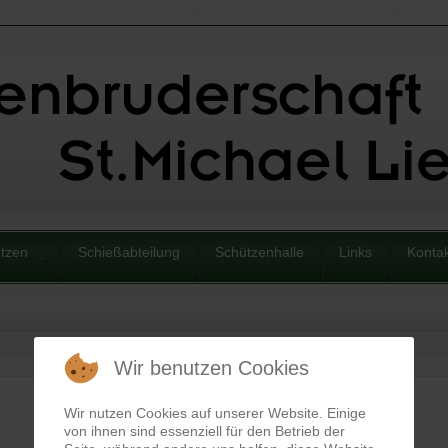
tzen
Schießabteilung
Schützenhalle
Links
Konta
Wir benutzen Cookies
Wir nutzen Cookies auf unserer Website. Einige
von ihnen sind essenziell für den Betrieb der