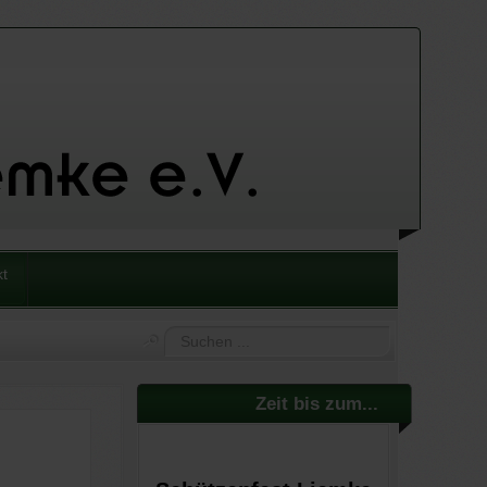
kt
Suchen
...
Zeit bis zum...