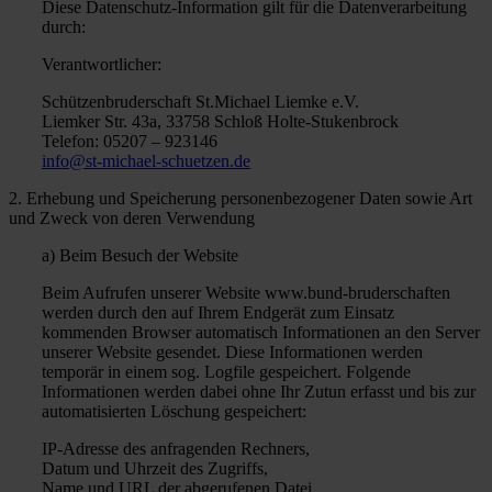
Diese Datenschutz-Information gilt für die Datenverarbeitung
Blaskapelle Hövelriege
durch:
Website der Blaskapelle Hövelriege der St. Hubertus
Verantwortlicher:
Schützenbruderschaft Hövelhof
Schützenbruderschaft St.Michael Liemke e.V.
Liemker Str. 43a, 33758 Schloß Holte-Stukenbrock
Telefon: 05207 – 923146
info@st-michael-schuetzen.de
2. Erhebung und Speicherung personenbezogener Daten sowie Art
und Zweck von deren Verwendung
a) Beim Besuch der Website
Beim Aufrufen unserer Website www.bund-bruderschaften
werden durch den auf Ihrem Endgerät zum Einsatz
kommenden Browser automatisch Informationen an den Server
unserer Website gesendet. Diese Informationen werden
temporär in einem sog. Logfile gespeichert. Folgende
Informationen werden dabei ohne Ihr Zutun erfasst und bis zur
automatisierten Löschung gespeichert:
IP-Adresse des anfragenden Rechners,
Datum und Uhrzeit des Zugriffs,
Name und URL der abgerufenen Datei,